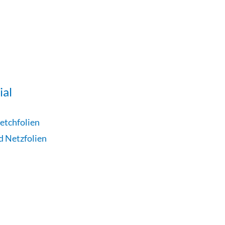
ial
etchfolien
d Netzfolien