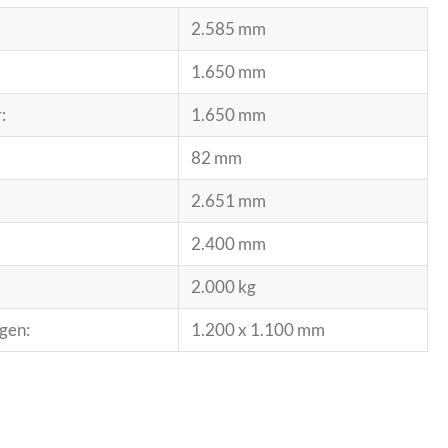
2.585 mm
1.650 mm
:
1.650 mm
82 mm
2.651 mm
2.400 mm
2.000 kg
gen:
1.200 x 1.100 mm