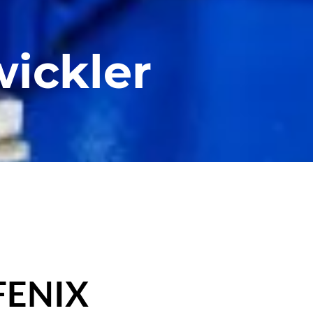
wickler
 FENIX